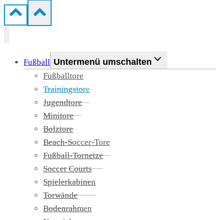
Untermenü umschalten
Fußball
Fußballtore
Trainingstore
Jugendtore
Minitore
Bolztore
Beach-Soccer-Tore
Fußball-Tornetze
Soccer Courts
Spielerkabinen
Torwände
Bodenrahmen