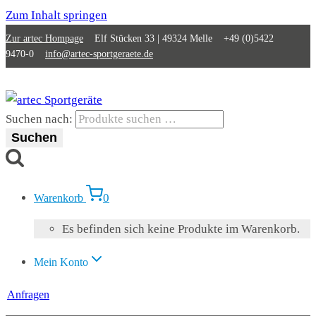
Zum Inhalt springen
Zur artec Hompage
Elf Stücken 33 | 49324 Melle +49 (0)5422
9470-0
info@artec-sportgeraete.de
Suchen nach:
Suchen
0
Warenkorb
Es befinden sich keine Produkte im Warenkorb.
Mein Konto
Anfragen