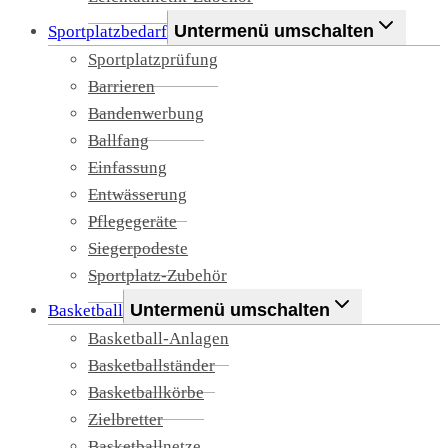
Untermenü umschalten
Sportplatzbedarf
Sportplatzprüfung
Barrieren
Bandenwerbung
Ballfang
Einfassung
Entwässerung
Pflegegeräte
Siegerpodeste
Sportplatz-Zubehör
Untermenü umschalten
Basketball
Basketball-Anlagen
Basketballständer
Basketballkörbe
Zielbretter
Basketballnetze