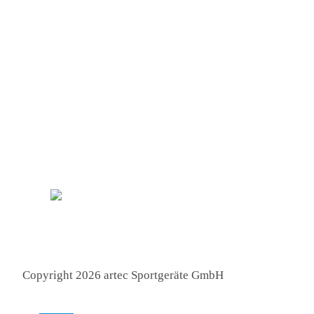
Ihre Vorteile
● Made in Germany
● Professionelle Fachberatung
● Höchste Produktqualität
● Versandkostenfrei ab 1.000 €
● Flexible Lieferung
Copyright 2026 artec Sportgeräte GmbH