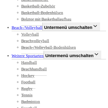
Basketball-Zubehör
Basketball-Bodenhülsen
Bolztor mit Basketballaufbau
Untermenü umschalten
Beach-/Volleyball
Volleyball
Beachvolleyball
Beach-/Volleyball-Bodenhülsen
Untermenü umschalten
Weitere Sportarten
Handball
Beachhandball
Hockey
Football
Rugby
Tennis
Badminton