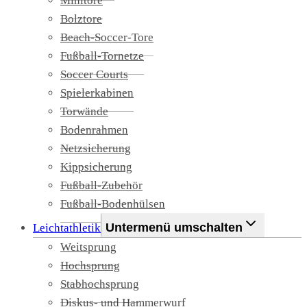
Minitore
Bolztore
Beach-Soccer-Tore
Fußball-Tornetze
Soccer Courts
Spielerkabinen
Torwände
Bodenrahmen
Netzsicherung
Kippsicherung
Fußball-Zubehör
Fußball-Bodenhülsen
Untermenü umschalten
Leichtathletik
Weitsprung
Hochsprung
Stabhochsprung
Diskus- und Hammerwurf