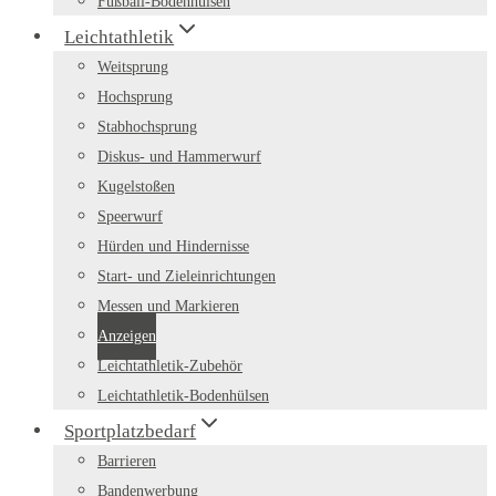
Fußball-Bodenhülsen
Leichtathletik
Weitsprung
Hochsprung
Stabhochsprung
Diskus- und Hammerwurf
Kugelstoßen
Speerwurf
Hürden und Hindernisse
Start- und Zieleinrichtungen
Messen und Markieren
Anzeigen
Leichtathletik-Zubehör
Leichtathletik-Bodenhülsen
Sportplatzbedarf
Barrieren
Bandenwerbung