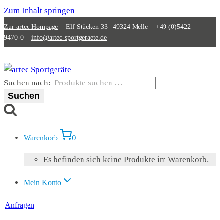
Zum Inhalt springen
Zur artec Hompage
Elf Stücken 33 | 49324 Melle +49 (0)5422
9470-0
info@artec-sportgeraete.de
Suchen nach:
Suchen
0
Warenkorb
Es befinden sich keine Produkte im Warenkorb.
Mein Konto
Anfragen