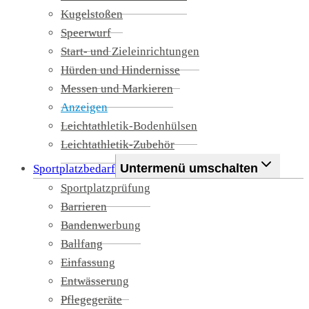
Kugelstoßen
Speerwurf
Start- und Zieleinrichtungen
Hürden und Hindernisse
Messen und Markieren
Anzeigen
Leichtathletik-Bodenhülsen
Leichtathletik-Zubehör
Untermenü umschalten
Sportplatzbedarf
Sportplatzprüfung
Barrieren
Bandenwerbung
Ballfang
Einfassung
Entwässerung
Pflegegeräte