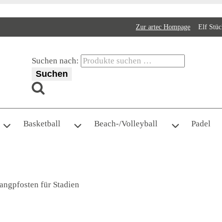
Zur artec Hompage
Elf Stück
Suchen nach:
Suchen
Basketball
Beach-/Volleyball
Padel
fangpfosten für Stadien