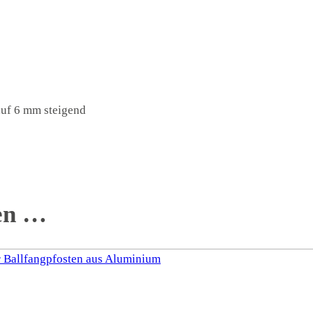
auf 6 mm steigend
len …