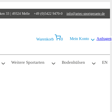
en 33 | 49324 Melle +49 (0)5422 9470-0
info@artec-sportgeraete.de
Mein Konto
Anfragen
0
Warenkorb
Weitere Sportarten
Bodenhülsen
EN