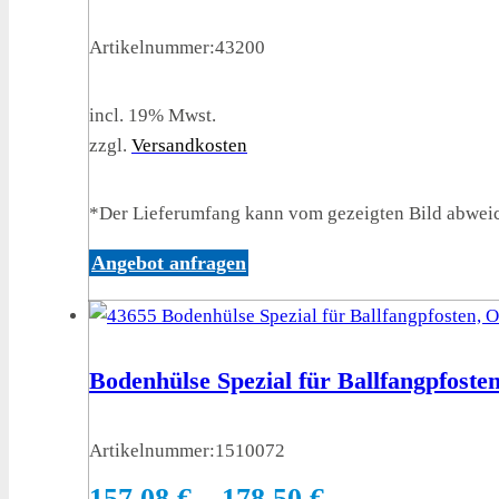
Artikelnummer:
43200
incl. 19% Mwst.
zzgl.
Versandkosten
*Der Lieferumfang kann vom gezeigten Bild abwei
Angebot anfragen
Bodenhülse Spezial für Ballfangpfosten
Artikelnummer:
1510072
157,08
€
–
178,50
€