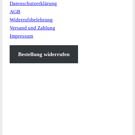
Datenschutzerklärung
AGB
Widerrufsbelehrung
Versand und Zahlung
Impressum
Bestellung widerrufen
Kontaktinformation
Elf Stücken 33
49324 Melle
+49 (0)5422 9470-0
info@artec-sportgeraete.de
Bürozeiten:
Mo.-Do.: 8.00 – 16.30 Uhr