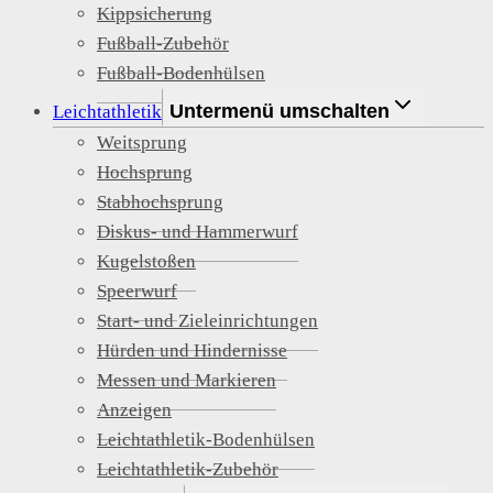
Kippsicherung
Fußball-Zubehör
Fußball-Bodenhülsen
Untermenü umschalten
Leichtathletik
Weitsprung
Hochsprung
Stabhochsprung
Diskus- und Hammerwurf
Kugelstoßen
Speerwurf
Start- und Zieleinrichtungen
Hürden und Hindernisse
Messen und Markieren
Anzeigen
Leichtathletik-Bodenhülsen
Leichtathletik-Zubehör