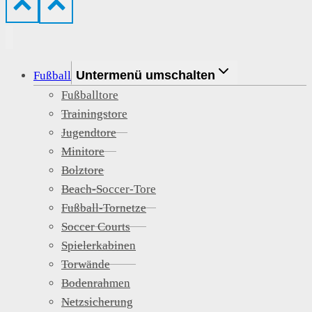
Untermenü umschalten
Fußball
Fußballtore
Trainingstore
Jugendtore
Minitore
Bolztore
Beach-Soccer-Tore
Fußball-Tornetze
Soccer Courts
Spielerkabinen
Torwände
Bodenrahmen
Netzsicherung