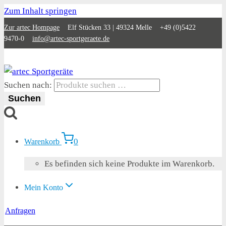
Zum Inhalt springen
Zur artec Hompage
Elf Stücken 33 | 49324 Melle +49 (0)5422
9470-0
info@artec-sportgeraete.de
Suchen nach:
Suchen
0
Warenkorb
Es befinden sich keine Produkte im Warenkorb.
Mein Konto
Anfragen