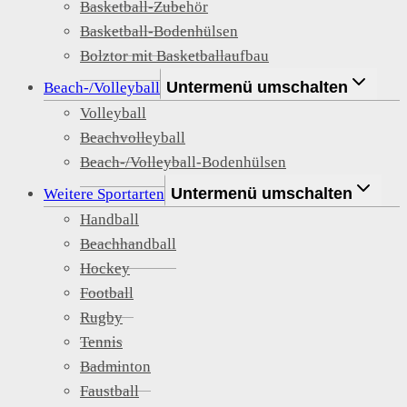
Basketball-Zubehör
Basketball-Bodenhülsen
Bolztor mit Basketballaufbau
Untermenü umschalten
Beach-/Volleyball
Volleyball
Beachvolleyball
Beach-/Volleyball-Bodenhülsen
Untermenü umschalten
Weitere Sportarten
Handball
Beachhandball
Hockey
Football
Rugby
Tennis
Badminton
Faustball