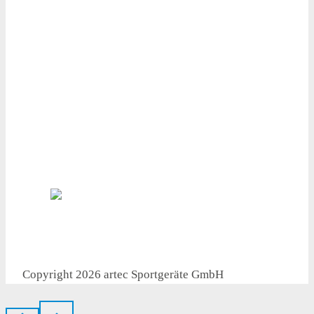
Fr.: 8.00 – 14.15 Uhr
Ihre Vorteile
● Made in Germany
● Professionelle Fachberatung
● Höchste Produktqualität
● Versandkostenfrei ab 1.000 €
● Flexible Lieferung
Copyright 2026 artec Sportgeräte GmbH