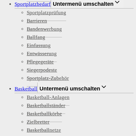
Untermenü umschalten
Sportplatzbedarf
Sportplatzprüfung
Barrieren
Bandenwerbung
Ballfang
Einfassung
Entwässerung
Pflegegeräte
Siegerpodeste
Sportplatz-Zubehör
Untermenü umschalten
Basketball
Basketball-Anlagen
Basketballständer
Basketballkörbe
Zielbretter
Basketballnetze