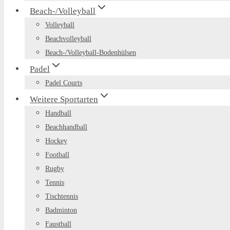
Beach-/Volleyball
Volleyball
Beachvolleyball
Beach-/Volleyball-Bodenhülsen
Padel
Padel Courts
Weitere Sportarten
Handball
Beachhandball
Hockey
Football
Rugby
Tennis
Tischtennis
Badminton
Faustball