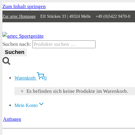
Zum Inhalt springen
Zur artec Hompage
Elf Stücken 33 | 49324 Melle +49 (0)5422 9470-0
Suchen nach:
Suchen
0
Warenkorb
Es befinden sich keine Produkte im Warenkorb.
Mein Konto
Anfragen