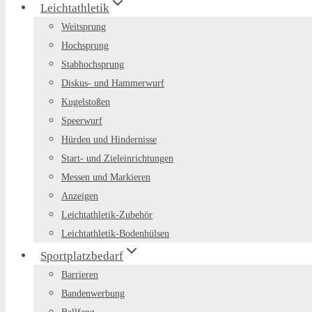
Leichtathletik
Weitsprung
Hochsprung
Stabhochsprung
Diskus- und Hammerwurf
Kugelstoßen
Speerwurf
Hürden und Hindernisse
Start- und Zieleinrichtungen
Messen und Markieren
Anzeigen
Leichtathletik-Zubehör
Leichtathletik-Bodenhülsen
Sportplatzbedarf
Barrieren
Bandenwerbung