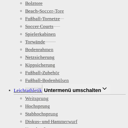
Bolztore
Beach-Soccer-Tore
Fußball-Tornetze
Soccer Courts
Spielerkabinen
Torwände
Bodenrahmen
Netzsicherung
Kippsicherung
Fußball-Zubehör
Fußball-Bodenhülsen
Untermenü umschalten
Leichtathletik
Weitsprung
Hochsprung
Stabhochsprung
Diskus- und Hammerwurf