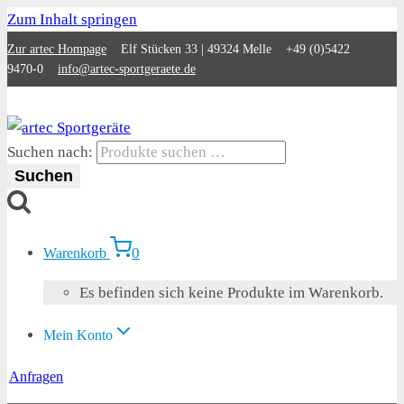
Zum Inhalt springen
Zur artec Hompage
Elf Stücken 33 | 49324 Melle +49 (0)5422
9470-0
info@artec-sportgeraete.de
Suchen nach:
Suchen
0
Warenkorb
Es befinden sich keine Produkte im Warenkorb.
Mein Konto
Anfragen