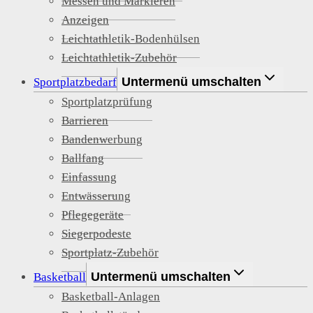
Messen und Markieren
Anzeigen
Leichtathletik-Bodenhülsen
Leichtathletik-Zubehör
Untermenü umschalten
Sportplatzbedarf
Sportplatzprüfung
Barrieren
Bandenwerbung
Ballfang
Einfassung
Entwässerung
Pflegegeräte
Siegerpodeste
Sportplatz-Zubehör
Untermenü umschalten
Basketball
Basketball-Anlagen