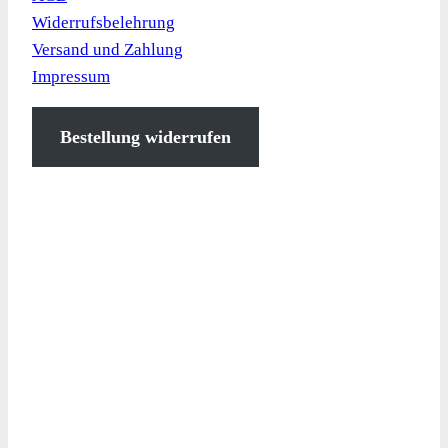
Widerrufsbelehrung
Versand und Zahlung
Impressum
Bestellung widerrufen
Kontaktinformation
Elf Stücken 33
49324 Melle
+49 (0)5422 9470-0
info@artec-sportgeraete.de
Bürozeiten:
Mo.-Do.: 8.00 – 16.30 Uhr