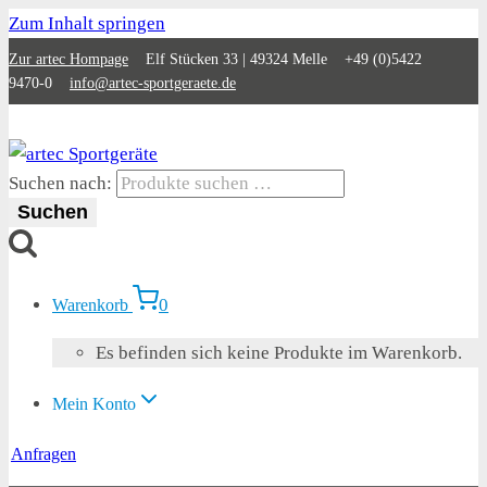
Zum Inhalt springen
Zur artec Hompage
Elf Stücken 33 | 49324 Melle +49 (0)5422
9470-0
info@artec-sportgeraete.de
Suchen nach:
Suchen
0
Warenkorb
Es befinden sich keine Produkte im Warenkorb.
Mein Konto
Anfragen