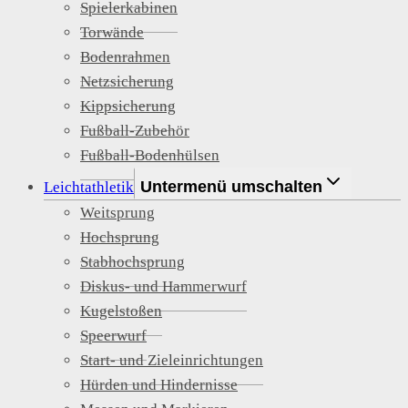
Spielerkabinen
Torwände
Bodenrahmen
Netzsicherung
Kippsicherung
Fußball-Zubehör
Fußball-Bodenhülsen
Untermenü umschalten
Leichtathletik
Weitsprung
Hochsprung
Stabhochsprung
Diskus- und Hammerwurf
Kugelstoßen
Speerwurf
Start- und Zieleinrichtungen
Hürden und Hindernisse