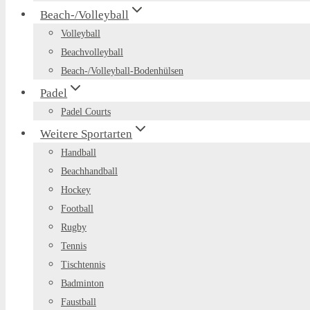
Beach-/Volleyball
Volleyball
Beachvolleyball
Beach-/Volleyball-Bodenhülsen
Padel
Padel Courts
Weitere Sportarten
Handball
Beachhandball
Hockey
Football
Rugby
Tennis
Tischtennis
Badminton
Faustball