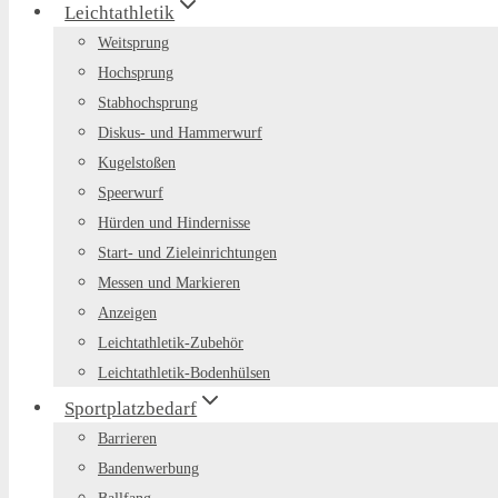
Leichtathletik
Weitsprung
Hochsprung
Stabhochsprung
Diskus- und Hammerwurf
Kugelstoßen
Speerwurf
Hürden und Hindernisse
Start- und Zieleinrichtungen
Messen und Markieren
Anzeigen
Leichtathletik-Zubehör
Leichtathletik-Bodenhülsen
Sportplatzbedarf
Barrieren
Bandenwerbung