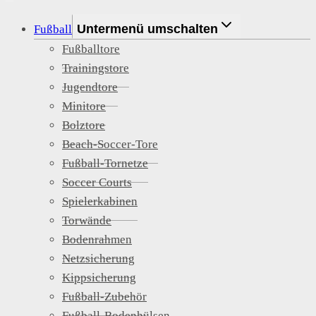
Untermenü umschalten
Fußball
Fußballtore
Trainingstore
Jugendtore
Minitore
Bolztore
Beach-Soccer-Tore
Fußball-Tornetze
Soccer Courts
Spielerkabinen
Torwände
Bodenrahmen
Netzsicherung
Kippsicherung
Fußball-Zubehör
Fußball-Bodenhülsen