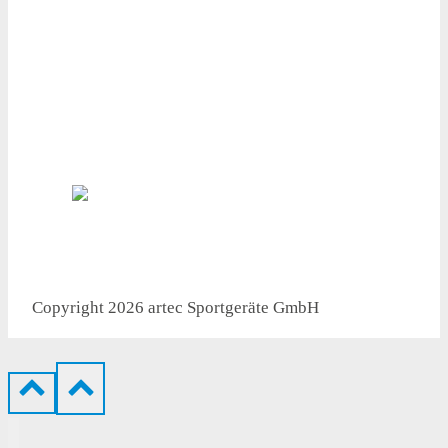
● Professionelle Fachberatung
● Höchste Produktqualität
● Versandkostenfrei ab 1.000 €
● Flexible Lieferung
Copyright 2026 artec Sportgeräte GmbH