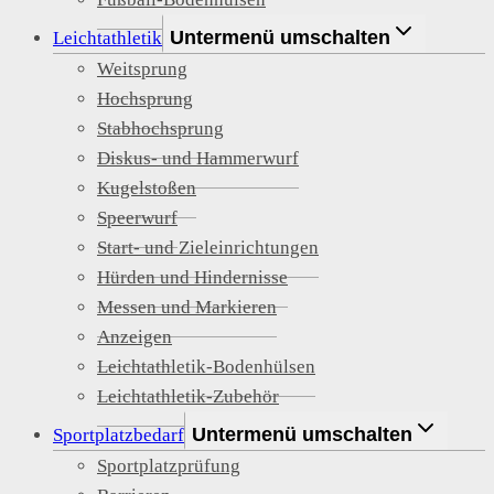
Untermenü umschalten
Leichtathletik
Weitsprung
Hochsprung
Stabhochsprung
Diskus- und Hammerwurf
Kugelstoßen
Speerwurf
Start- und Zieleinrichtungen
Hürden und Hindernisse
Messen und Markieren
Anzeigen
Leichtathletik-Bodenhülsen
Leichtathletik-Zubehör
Untermenü umschalten
Sportplatzbedarf
Sportplatzprüfung