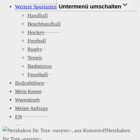
Untermenü umschalten
Weitere Sportarten
Handball
Beachhandball
Hockey
Football
Rugby
Tennis
Badminton
Faustball
Bodenhülsen
Mein Konto
Warenkorb
Meine Anfrage
EN
Netzhaken
für Tore -easytec-