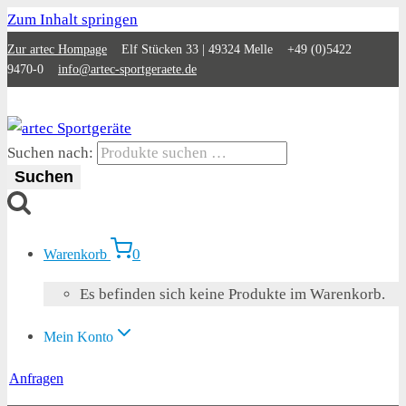
Zum Inhalt springen
Zur artec Hompage
Elf Stücken 33 | 49324 Melle +49 (0)5422
9470-0
info@artec-sportgeraete.de
Suchen nach:
Suchen
0
Warenkorb
Es befinden sich keine Produkte im Warenkorb.
Mein Konto
Anfragen