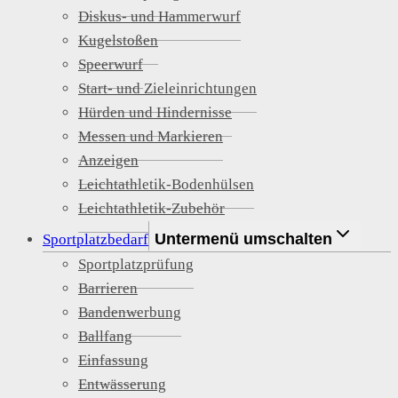
Diskus- und Hammerwurf
Kugelstoßen
Speerwurf
Start- und Zieleinrichtungen
Hürden und Hindernisse
Messen und Markieren
Anzeigen
Leichtathletik-Bodenhülsen
Leichtathletik-Zubehör
Untermenü umschalten
Sportplatzbedarf
Sportplatzprüfung
Barrieren
Bandenwerbung
Ballfang
Einfassung
Entwässerung