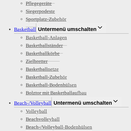
Pflegegeräte
Siegerpodeste
Sportplatz-Zubehör
Untermenü umschalten
Basketball
Basketball-Anlagen
Basketballständer
Basketballkörbe
Zielbretter
Basketballnetze
Basketball-Zubehör
Basketball-Bodenhülsen
Bolztor mit Basketballaufbau
Untermenü umschalten
Beach-/Volleyball
Volleyball
Beachvolleyball
Beach-/Volleyball-Bodenhülsen