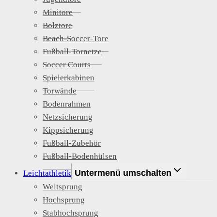
Minitore
Bolztore
Beach-Soccer-Tore
Fußball-Tornetze
Soccer Courts
Spielerkabinen
Torwände
Bodenrahmen
Netzsicherung
Kippsicherung
Fußball-Zubehör
Fußball-Bodenhülsen
Untermenü umschalten
Leichtathletik
Weitsprung
Hochsprung
Stabhochsprung