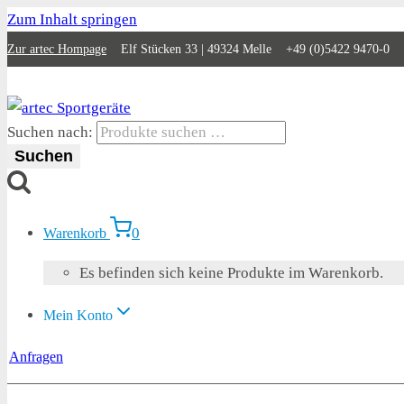
Zum Inhalt springen
Zur artec Hompage
Elf Stücken 33 | 49324 Melle +49 (0)5422 9470-0
Suchen nach:
Suchen
0
Warenkorb
Es befinden sich keine Produkte im Warenkorb.
Mein Konto
Anfragen