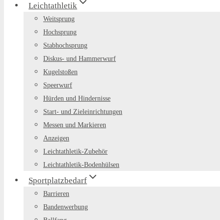
Leichtathletik
Weitsprung
Hochsprung
Stabhochsprung
Diskus- und Hammerwurf
Kugelstoßen
Speerwurf
Hürden und Hindernisse
Start- und Zieleinrichtungen
Messen und Markieren
Anzeigen
Leichtathletik-Zubehör
Leichtathletik-Bodenhülsen
Sportplatzbedarf
Barrieren
Bandenwerbung