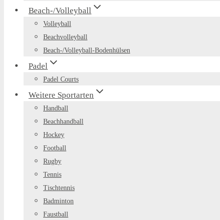
Beach-/Volleyball
Volleyball
Beachvolleyball
Beach-/Volleyball-Bodenhülsen
Padel
Padel Courts
Weitere Sportarten
Handball
Beachhandball
Hockey
Football
Rugby
Tennis
Tischtennis
Badminton
Faustball