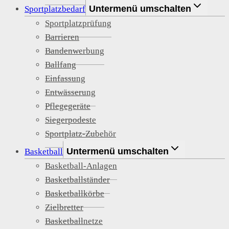
Untermenü umschalten
Sportplatzbedarf
Sportplatzprüfung
Barrieren
Bandenwerbung
Ballfang
Einfassung
Entwässerung
Pflegegeräte
Siegerpodeste
Sportplatz-Zubehör
Untermenü umschalten
Basketball
Basketball-Anlagen
Basketballständer
Basketballkörbe
Zielbretter
Basketballnetze