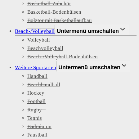
Basketball-Zubehör
Basketball-Bodenhülsen
Bolztor mit Basketballaufbau
Untermenü umschalten
Beach-/Volleyball
Volleyball
Beachvolleyball
Beach-/Volleyball-Bodenhülsen
Untermenü umschalten
Weitere Sportarten
Handball
Beachhandball
Hockey
Football
Rugby
Tennis
Badminton
Faustball