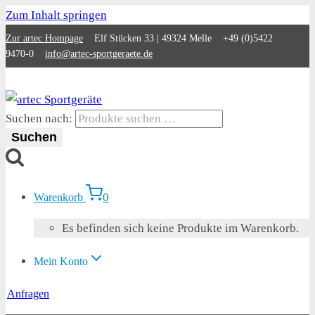
Zum Inhalt springen
Zur artec Hompage
Elf Stücken 33 | 49324 Melle +49 (0)5422
9470-0
info@artec-sportgeraete.de
Suchen nach:
Suchen
0
Warenkorb
Es befinden sich keine Produkte im Warenkorb.
Mein Konto
Anfragen