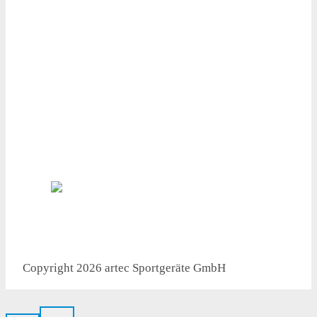
Ihre Vorteile
● Made in Germany
● Professionelle Fachberatung
● Höchste Produktqualität
● Versandkostenfrei ab 1.000 €
● Flexible Lieferung
Copyright 2026 artec Sportgeräte GmbH