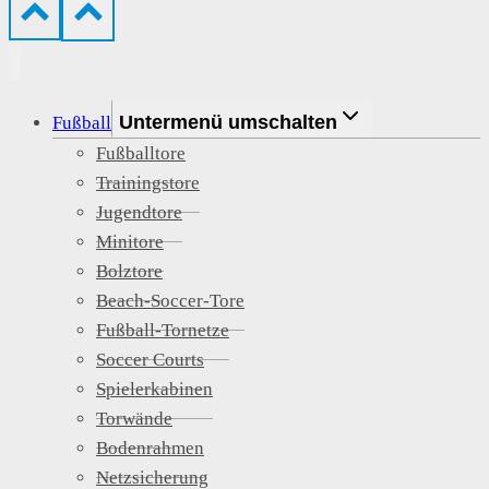
Untermenü umschalten
Fußball
Fußballtore
Trainingstore
Jugendtore
Minitore
Bolztore
Beach-Soccer-Tore
Fußball-Tornetze
Soccer Courts
Spielerkabinen
Torwände
Bodenrahmen
Netzsicherung