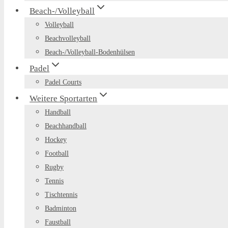
Beach-/Volleyball
Volleyball
Beachvolleyball
Beach-/Volleyball-Bodenhülsen
Padel
Padel Courts
Weitere Sportarten
Handball
Beachhandball
Hockey
Football
Rugby
Tennis
Tischtennis
Badminton
Faustball