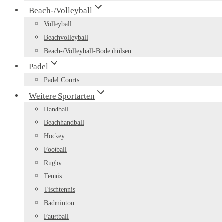
Beach-/Volleyball
Volleyball
Beachvolleyball
Beach-/Volleyball-Bodenhülsen
Padel
Padel Courts
Weitere Sportarten
Handball
Beachhandball
Hockey
Football
Rugby
Tennis
Tischtennis
Badminton
Faustball