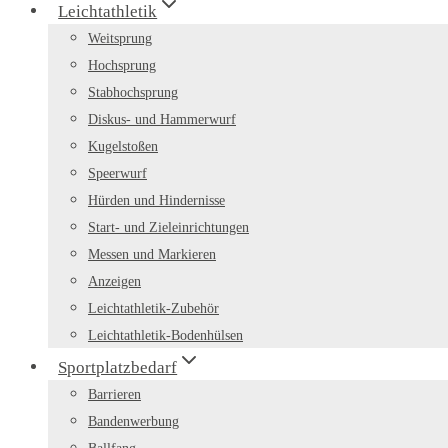
Leichtathletik
Weitsprung
Hochsprung
Stabhochsprung
Diskus- und Hammerwurf
Kugelstoßen
Speerwurf
Hürden und Hindernisse
Start- und Zieleinrichtungen
Messen und Markieren
Anzeigen
Leichtathletik-Zubehör
Leichtathletik-Bodenhülsen
Sportplatzbedarf
Barrieren
Bandenwerbung