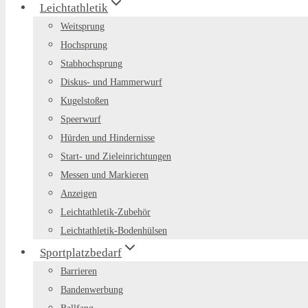
Leichtathletik
Weitsprung
Hochsprung
Stabhochsprung
Diskus- und Hammerwurf
Kugelstoßen
Speerwurf
Hürden und Hindernisse
Start- und Zieleinrichtungen
Messen und Markieren
Anzeigen
Leichtathletik-Zubehör
Leichtathletik-Bodenhülsen
Sportplatzbedarf
Barrieren
Bandenwerbung