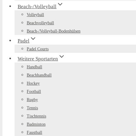
Beach-/Volleyball
Volleyball
Beachvolleyball
Beach-/Volleyball-Bodenhülsen
Padel
Padel Courts
Weitere Sportarten
Handball
Beachhandball
Hockey
Football
Rugby
Tennis
Tischtennis
Badminton
Faustball