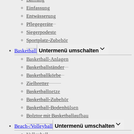
Einfassung
Entwässerung
Pflegegeräte
Siegerpodeste
Sportplatz-Zubehör
Untermenü umschalten
Basketball
Basketball-Anlagen
Basketballständer
Basketballkörbe
Zielbretter
Basketballnetze
Basketball-Zubehör
Basketball-Bodenhülsen
Bolztor mit Basketballaufbau
Untermenü umschalten
Beach-/Volleyball