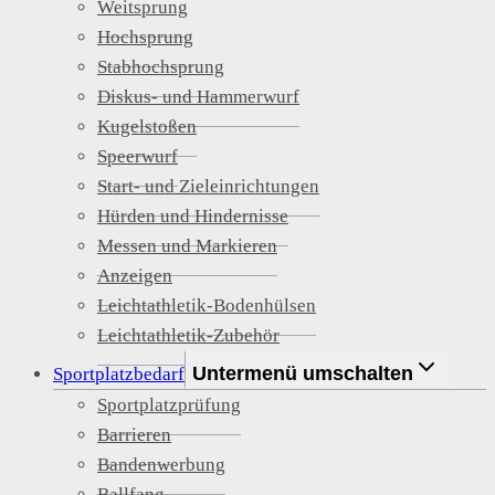
Weitsprung
Hochsprung
Stabhochsprung
Diskus- und Hammerwurf
Kugelstoßen
Speerwurf
Start- und Zieleinrichtungen
Hürden und Hindernisse
Messen und Markieren
Anzeigen
Leichtathletik-Bodenhülsen
Leichtathletik-Zubehör
Untermenü umschalten
Sportplatzbedarf
Sportplatzprüfung
Barrieren
Bandenwerbung
Ballfang