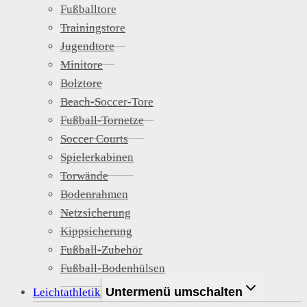
Fußballtore
Trainingstore
Jugendtore
Minitore
Bolztore
Beach-Soccer-Tore
Fußball-Tornetze
Soccer Courts
Spielerkabinen
Torwände
Bodenrahmen
Netzsicherung
Kippsicherung
Fußball-Zubehör
Fußball-Bodenhülsen
Untermenü umschalten
Leichtathletik