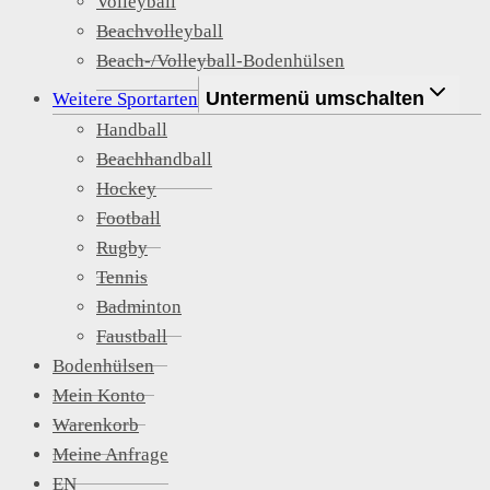
Volleyball
Beachvolleyball
Beach-/Volleyball-Bodenhülsen
Untermenü umschalten
Weitere Sportarten
Handball
Beachhandball
Hockey
Football
Rugby
Tennis
Badminton
Faustball
Bodenhülsen
Mein Konto
Warenkorb
Meine Anfrage
EN