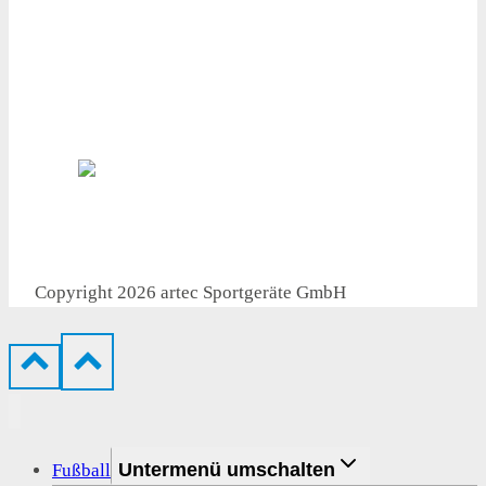
● Made in Germany
● Professionelle Fachberatung
● Höchste Produktqualität
● Versandkostenfrei ab 1.000 €
● Flexible Lieferung
Copyright 2026 artec Sportgeräte GmbH
Untermenü umschalten
Fußball