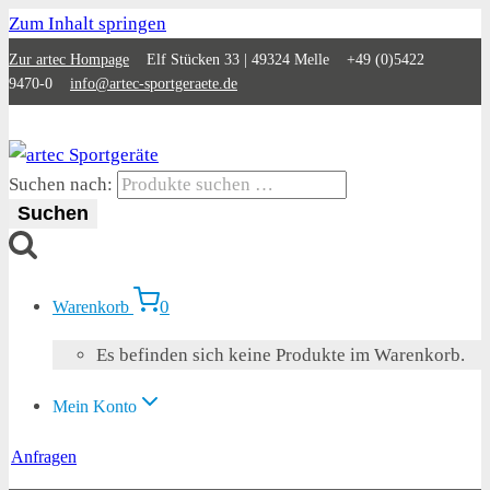
Zum Inhalt springen
Zur artec Hompage
Elf Stücken 33 | 49324 Melle +49 (0)5422
9470-0
info@artec-sportgeraete.de
Suchen nach:
Suchen
0
Warenkorb
Es befinden sich keine Produkte im Warenkorb.
Mein Konto
Anfragen